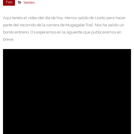
Feb
Salidas
Aquí tenéis el vídeo del día de hoy. Hemos salido de Llodio para hacer
parte del recorrido de la carrera de Mugagabe Trail. Nos ha salido un
bonito entreno. Os esperamos en la siguiente que publicaremos en
breve.